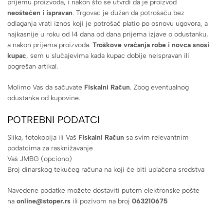
prijemu proizvoda, i nakon što se utvrdi da je proizvod
neoštećen i ispravan
. Trgovac je dužan da potrošaču bez
odlaganja vrati iznos koji je potrošač platio po osnovu ugovora, a
najkasnije u roku od 14 dana od dana prijema izjave o odustanku,
a nakon prijema proizvoda.
Troškove vraćanja robe i novca snosi
kupac
, sem u slučajevima kada kupac dobije neispravan ili
pogrešan artikal.
Molimo Vas da sačuvate
Fiskalni Račun
. Zbog eventualnog
odustanka od kupovine.
POTREBNI PODATCI
Slika, fotokopija ili Vaš
Fiskalni Račun
sa svim relevantnim
podatcima za rasknižavanje
Vaš JMBG (opciono)
Broj dinarskog tekućeg računa na koji će biti uplaćena sredstva
Navedene podatke možete dostaviti putem elektronske pošte
na
online@stoper.rs
ili pozivom na broj
063210675