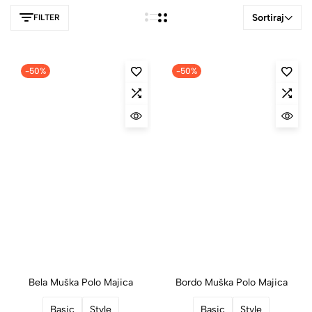
jednostavno – brzo sušenje i perivo na niskim temperaturama
Sortiraj
FILTER
🚀. Uložite u kvalitetan i dugotrajan komad koji kombinuje urban
style i funkcionalnost ✅.
-50%
-50%
Bela Muška Polo Majica
Bordo Muška Polo Majica
Basic
Style
Basic
Style