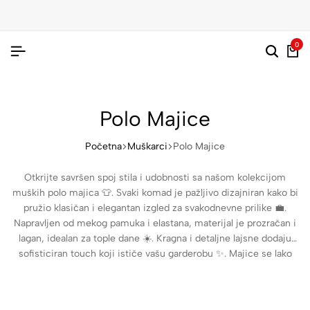
0
Polo Majice
Početna
Muškarci
Polo Majice
Otkrijte savršen spoj stila i udobnosti sa našom kolekcijom
muških polo majica 👕. Svaki komad je pažljivo dizajniran kako bi
pružio klasičan i elegantan izgled za svakodnevne prilike 💼.
Napravljen od mekog pamuka i elastana, materijal je prozračan i
lagan, idealan za tople dane ☀️. Kragna i detaljne lajsne dodaju
sofisticiran touch koji ističe vašu garderobu ✨. Majice se lako
kombinuju sa farmerkama, chino pantalonama ili šortsevima,
omogućavajući moderni casual stil. Tanak materijal omogućava
slojevito nošenje i fleksibilnost pokreta 🏃‍♂️. Održavanje je