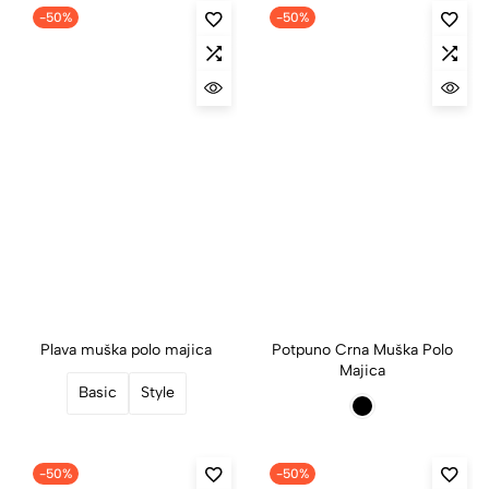
-50%
-50%
Plava muška polo majica
Potpuno Crna Muška Polo
Majica
Basic
Style
-50%
-50%